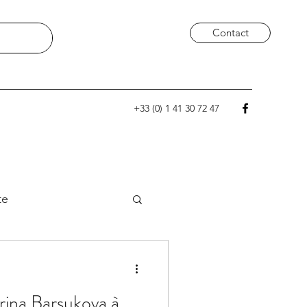
Contact
+33 (0) 1 41 30 72 47
te
erina Barsukova à