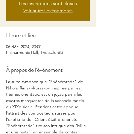
Les inscriptions sont closes
Voir autres événements
Heure et lieu
06 déc. 2024, 20:00
Philharmonic Hall, Thessaloniki
À propos de l'événement
La suite symphonique "Shéhérazade" de 
Nikolaï Rimski-Korsakov, inspirée par les 
thèmes orientaux, est un joyau parmi les 
œuvres marquantes de la seconde moitié 
du XIXe siècle. Pendant cette époque, 
l'attrait des compositeurs russes pour 
l'exotisme de l'Orient était prononcé. 
"Shéhérazade" tire son intrigue des "Mille 
et une nuits", un ensemble de contes 