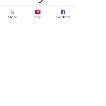
Phone
Email
Facebook
Olga Aleksandrova Management
15, RUE DE NORMANDIE, 92400 COURBEVOIE
Politique de confidentialité
©2021 par OAM